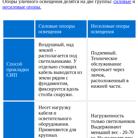
Опоры уличного освещения делятся на две группы:
силовые
и
несиловые опоры.
Силовые опооры
Несиловые опоры
освещения
освещения
Воздушный, над
землей -
Подземный.
располагается под
Техническое
светильниками. У
Способ
обслуживание
отдельно стоящих
прокладки
протекает через
кабель выводится из
СИП
лючок,
земли рядом с
расположенный в
фундаментом,
нижней части.
фиксируется вдоль
столба снаружи.
Несет нагрузку
кабеля и
Нагруженность
осветительного
только светильников.
оборудования.
Выдерживают
Применяются для
меньший вес - 20-70
крупных
кг. Не подходят при