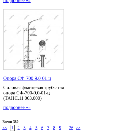
подробнее »»
Опора СФ-700-9,0-01-ц
Силовая фланцевая трубчатая
опора СФ-700-9,0-01-ц
(ТАНС.11.063.000)
подробнее »»
Всего: 380
<<
1
2
3
4
5
6
7
8
9
26
>>
..