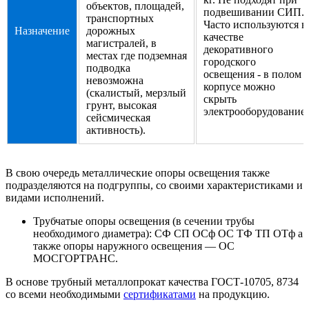
объектов, площадей,
подвешивании СИП.
транспортных
Часто используются в
Назначение
дорожных
качестве
магистралей, в
декоративного
местах где подземная
городского
подводка
освещения - в полом
невозможна
корпусе можно
(скалистый, мерзлый
скрыть
грунт, высокая
электрооборудование.
сейсмическая
активность).
В свою очередь металлические опоры освещения также
подразделяются на подгруппы, со своими характеристиками и
видами исполнений.
Трубчатые опоры освещения (в сечении трубы
необходимого диаметра): СФ СП ОСф ОС ТФ ТП ОТф а
также опоры наружного освещения — ОС
МОСГОРТРАНС.
В основе трубный металлопрокат качества ГОСТ-10705, 8734
со всеми необходимыми
сертификатами
на продукцию.