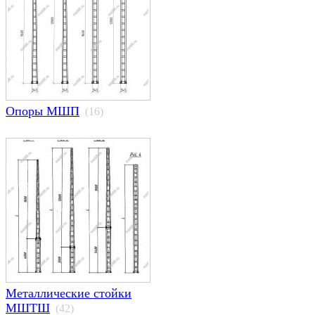
Опоры МШП
(16)
Металлические стойки
МШТШ
(42)